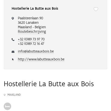
Hostellerie La Butte aux Bois
Onderstaande
knop
Paalsteenlaan 90
verwijdert
3620 Lanaken
of
Maasland
- Belgien
Routebeschrijving
voegt
automatisch
+32 (0)89 73 97 70
een
+32 (0)89 72 16 47
activiteit
toe
info@labutteauxbois.be
aan
http://www.labutteauxbois.be
je
favorieten
Hostellerie La Butte aux Bois
MAASLAND