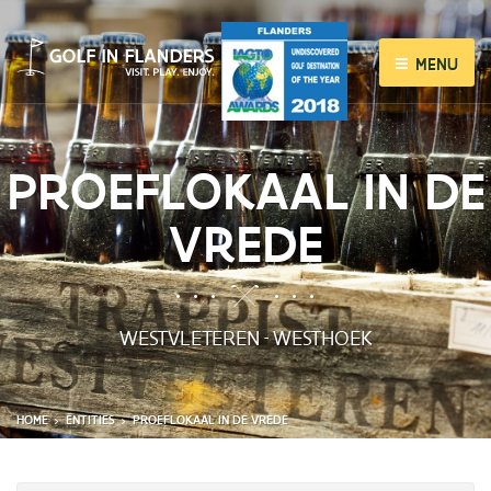
MENU
PROEFLOKAAL IN DE
VREDE
WESTVLETEREN
WESTHOEK
-
HOME
ENTITIES
PROEFLOKAAL IN DE VREDE