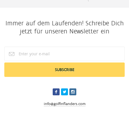
Immer auf dem Laufenden! Schreibe Dich
jetzt für unseren Newsletter ein
Enter
your
e-
mail
info@golfinflanders.com
� 2026 Golf In Flanders