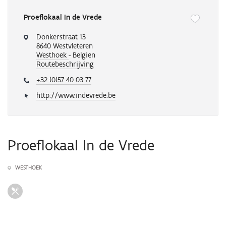
Proeflokaal In de Vrede
Onderstaande
knop
Donkerstraat 13
verwijdert
8640 Westvleteren
of
Westhoek
- Belgien
Routebeschrijving
voegt
automatisch
+32 (0)57 40 03 77
een
activiteit
http://www.indevrede.be
toe
aan
je
favorieten
Proeflokaal In de Vrede
WESTHOEK