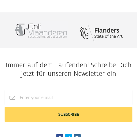
Immer auf dem Laufenden! Schreibe Dich
jetzt für unseren Newsletter ein
Enter
your
e-
mail