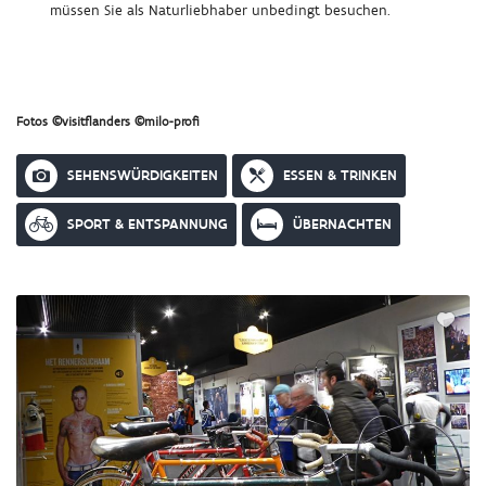
müssen Sie als Naturliebhaber unbedingt besuchen.
Fotos ©visitflanders ©milo-profi
Onderstaande
SEHENSWÜRDIGKEITEN
ESSEN & TRINKEN
activiteiten
worden
automatisch
SPORT & ENTSPANNUNG
ÜBERNACHTEN
aangepast
wanneer
u
filtert
op
categorie.