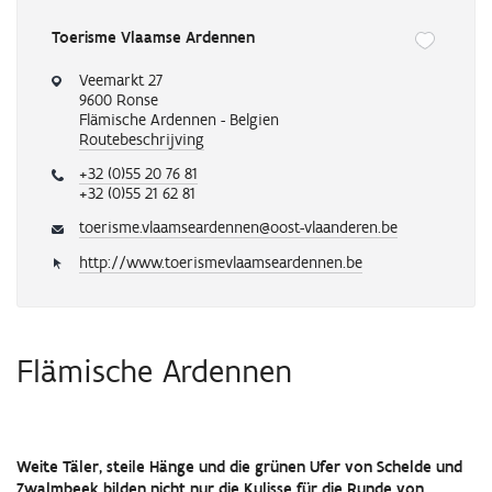
Toerisme Vlaamse Ardennen
Onderstaande
knop
Veemarkt 27
verwijdert
9600 Ronse
of
Flämische Ardennen - Belgien
Routebeschrijving
voegt
automatisch
+32 (0)55 20 76 81
een
+32 (0)55 21 62 81
toeristische
regio
toerisme.vlaamseardennen@oost-vlaanderen.be
toe
http://www.toerismevlaamseardennen.be
aan
je
favorieten
Flämische Ardennen
Weite Täler, steile Hänge und die grünen Ufer von Schelde und
Zwalmbeek bilden nicht nur die Kulisse für die Runde von