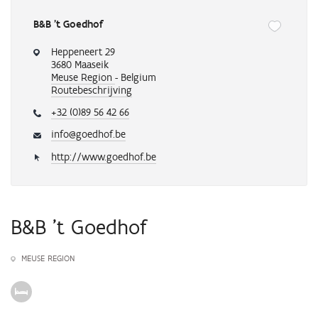
B&B 't Goedhof
Onderstaande
knop
Heppeneert 29
verwijdert
3680 Maaseik
of
Meuse Region
- Belgium
Routebeschrijving
voegt
automatisch
+32 (0)89 56 42 66
een
activiteit
info@goedhof.be
toe
http://www.goedhof.be
aan
je
favorieten
B&B 't Goedhof
MEUSE REGION