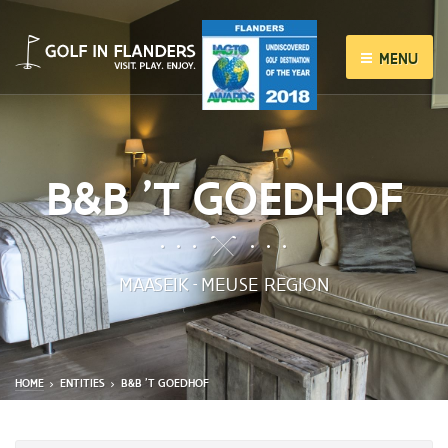
MENU
B&B 'T GOEDHOF
MAASEIK
MEUSE REGION
-
HOME
ENTITIES
B&B 'T GOEDHOF