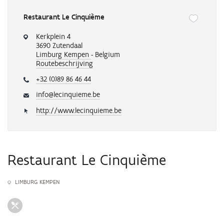
Restaurant Le Cinquième
Onderstaande
knop
Kerkplein 4
verwijdert
3690 Zutendaal
of
Limburg Kempen
- Belgium
Routebeschrijving
voegt
automatisch
+32 (0)89 86 46 44
een
activiteit
info@lecinquieme.be
toe
http://www.lecinquieme.be
aan
je
favorieten
Restaurant Le Cinquième
LIMBURG KEMPEN