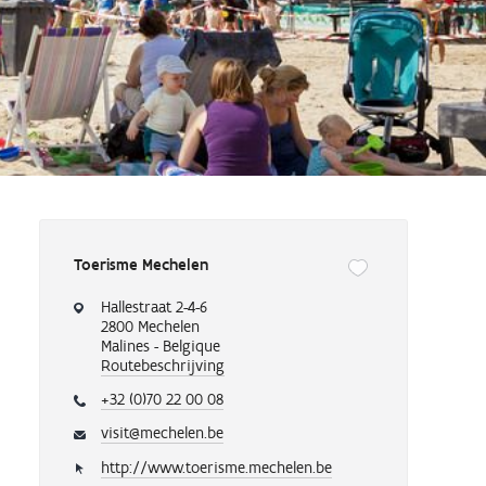
Toerisme Mechelen
Onderstaande
knop
Hallestraat 2-4-6
verwijdert
2800 Mechelen
of
Malines - Belgique
Routebeschrijving
voegt
automatisch
+32 (0)70 22 00 08
een
toeristische
visit@mechelen.be
regio
http://www.toerisme.mechelen.be
toe