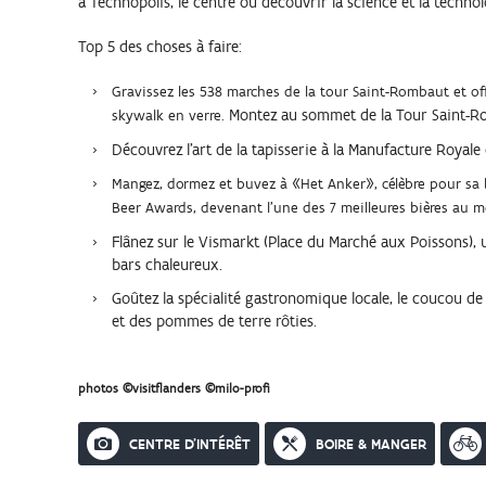
à Technopolis, le centre où découvrir la science et la technol
Top 5 des choses à faire:
Gravissez les 538 marches de la tour Saint-Rombaut et of
Montez au sommet de la Tour Saint-Rom
skywalk en verre.
Découvrez l'art de la tapisserie à la Manufacture Royale
Mangez, dormez et buvez à «Het Anker», célèbre pour sa 
Beer Awards, devenant l'une des 7 meilleures bières au 
Flânez sur le Vismarkt (Place du Marché aux Poissons)
bars chaleureux.
Goûtez la spécialité gastronomique locale, le coucou de M
et des pommes de terre rôties.
photos ©visitflanders ©milo-profi
Onderstaande
CENTRE D'INTÉRÊT
BOIRE & MANGER
activiteiten
worden