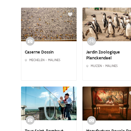
automatisch
aangepast
wanneer
u
filtert
op
categorie.
Jardin Zoologique
Caserne Dossin
Planckendael
MECHELEN - MALINES
MUIZEN - MALINES
Tour Saint-Rombaut