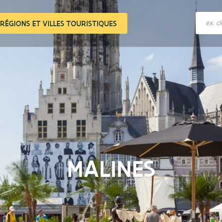
Of
RÉGIONS ET VILLES TOURISTIQUES
zoek
op
club,
stad,
beziensw
MALINES