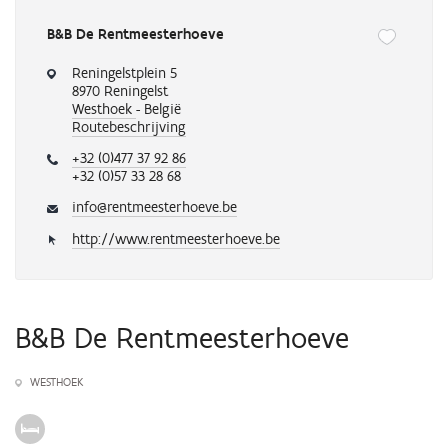
B&B De Rentmeesterhoeve
Onderstaande
knop
Reningelstplein 5
verwijdert
8970 Reningelst
of
Westhoek
- België
Routebeschrijving
voegt
automatisch
+32 (0)477 37 92 86
een
+32 (0)57 33 28 68
activiteit
toe
info@rentmeesterhoeve.be
aan
http://www.rentmeesterhoeve.be
je
favorieten
B&B De Rentmeesterhoeve
WESTHOEK