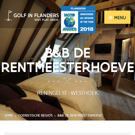
MENU
B&B DE
RENTMEESTERHOEVE
RENINGELST
WESTHOEK
-
HOME
TOERISTISCHE REGIO'S
B&B DE RENTMEESTERHOEVE