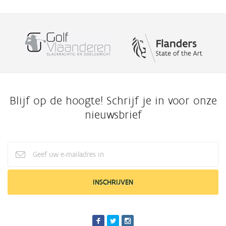
Blijf op de hoogte! Schrijf je in voor onze
nieuwsbrief
Geef
uw
e-
mailadres
in