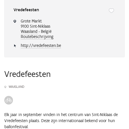
Vredefeesten
Onderstaande
knop
Grote Markt
verwijdert
9100 Sint-Niklaas
of
Waasland
- België
Routebeschrijving
voegt
automatisch
http://vredefeesten.be
een
activiteit
toe
aan
je
Vredefeesten
favorieten
WAASLAND
Elk jaar in september vinden in het centrum van Sint-Niklaas de
Vredefeesten plaats. Deze zijn internationaal bekend voor hun
ballonfestival.