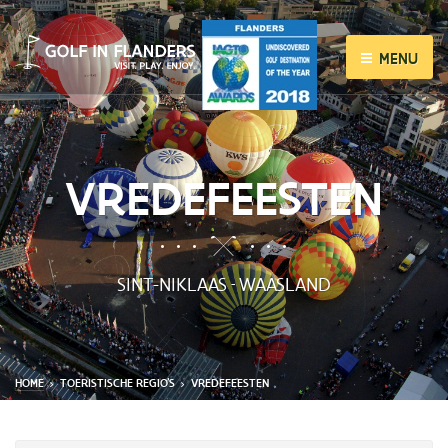
MENU
VREDEFEESTEN
SINT-NIKLAAS
WAASLAND
-
HOME
TOERISTISCHE REGIO'S
VREDEFEESTEN